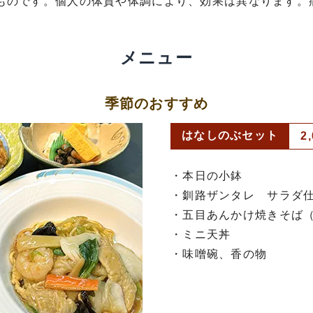
ものです。個人の体質や体調により、効果は異なります。
。
メニュー
季節のおすすめ
はなしのぶセット
2
・本日の小鉢
・釧路ザンタレ サラダ
・五目あんかけ焼きそば
・ミニ天丼
・味噌碗、香の物