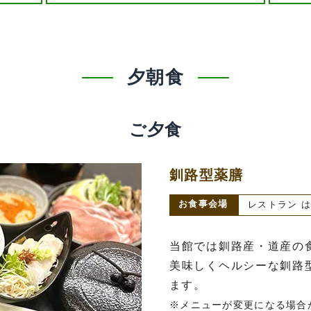
夕朝食
ご夕食
釧路型薬膳
お食事会場
レストラン はな
当館では釧路産・道産の
美味しくヘルシーな釧路
ます。
※メニューが変更になる場合