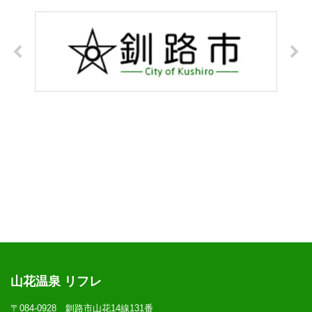
山花温泉 リフレ
〒084-0928 釧路市山花14線131番